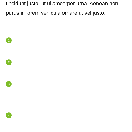
tincidunt justo, ut ullamcorper urna. Aenean non
purus in lorem vehicula ornare ut vel justo.
Praesent quis tincidunt justo, ut ullamcorper
urna.
Aliquam ex sem, iaculis at interdum non,
bibendum non est.
Sed elementum, nulla eu varius fermentum,
nibh tortor condimentum lacus, at volutpat
neque mauris et leo.
Lorem aculis at interdum non, bibendum non
est!